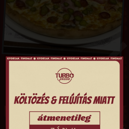
ÍNYENC PIZZA (32CM)
Tejfölös alap, sajt, kolbász, bacon, gomba, csemege ubi
TOVÁBB
3,690 FT