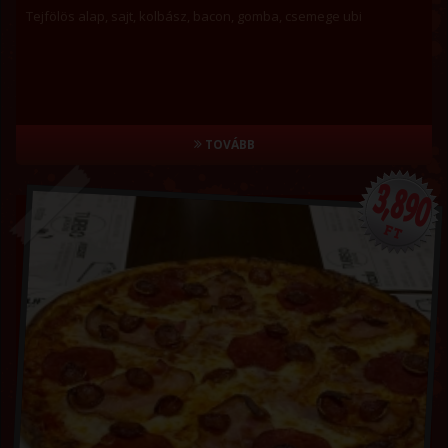
Tejfölös alap, sajt, kolbász, bacon, gomba, csemege ubi
TOVÁBB
3,890
FT