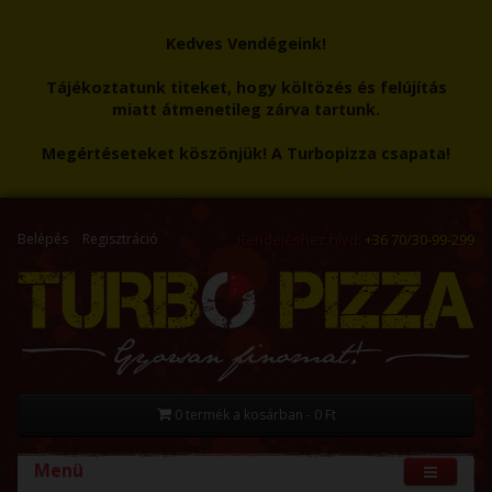
Kedves Vendégeink!
Tájékoztatunk titeket, hogy költözés és felújítás
miatt átmenetileg zárva tartunk.
Megértéseteket köszönjük! A Turbopizza csapata!
Belépés
Regisztráció
Rendeléshez hívd:
+36 70/30-99-299
0 termék a kosárban - 0 Ft
Menü