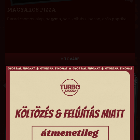
MAGYAROS PIZZA
Paradicsomos alap, hagyma, sajt, kolbász, bacon, erős paprika
TOVÁBB
3,090
FT