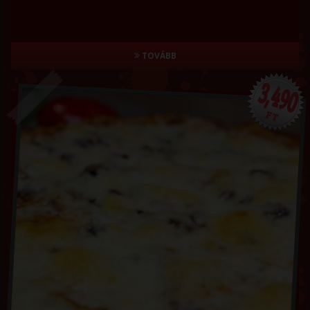
TOVÁBB
3,490
FT