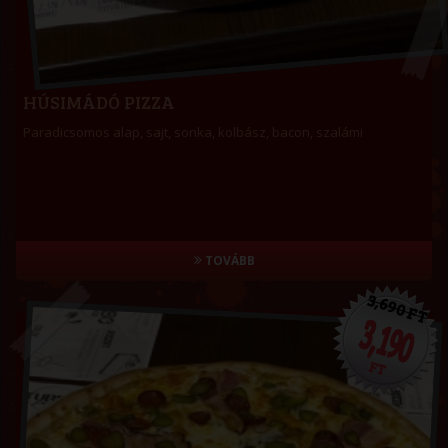
HÚSIMÁDÓ PIZZA
Paradicsomos alap, sajt, sonka, kolbász, bacon, szalámi
TOVÁBB
3,690 FT
3,190
FT