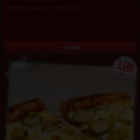
Tetszőleges alap, sajt és 5 feltétig bármi
TOVÁBB
3,690
FT