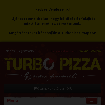
Kedves Vendégeink!
Tájékoztatunk titeket, hogy költözés és felújítás
miatt átmenetileg zárva tartunk.
Megértéseteket köszönjük! A Turbopizza csapata!
Belépés
Regisztráció
Rendeléshez hívd:
+36 70/30-99-299
0 termék a kosárban - 0 Ft
Menü