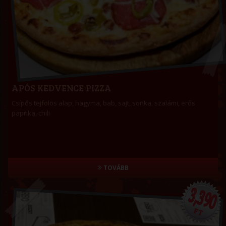
APÓS KEDVENCE PIZZA
Csípős tejfölös alap, hagyma, bab, sajt, sonka, szalámi, erős
paprika, chili
TOVÁBB
3,390
FT