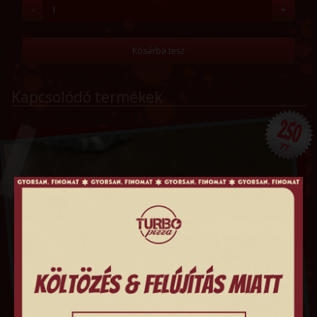
-
+
Kosárba tesz
Kapcsolódó termékek
250
FT