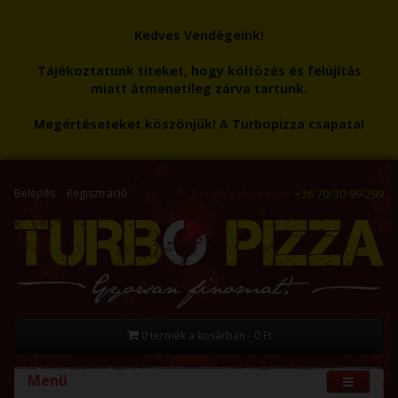
Kedves Vendégeink!
Tájékoztatunk titeket, hogy költözés és felújítás
miatt átmenetileg zárva tartunk.
Megértéseteket köszönjük! A Turbopizza csapata!
Belépés
Regisztráció
Rendeléshez hívd:
+36 70/30-99-299
0 termék a kosárban - 0 Ft
Menü