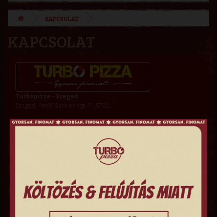
KAPCSOLAT
KAPCSOLAT
Turbopizza - Szeged
Szeged, Petőfi Sándor sgt. 7., 6722
Google Térkép megtekintése
Telefonszám
+36 70/30-99-299
Kapcsolati űrlap
Név