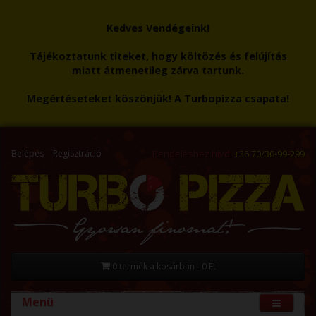
Kedves Vendégeink!
Tájékoztatunk titeket, hogy költözés és felújítás
miatt átmenetileg zárva tartunk.
Megértéseteket köszönjük! A Turbopizza csapata!
Belépés
Regisztráció
Rendeléshez hívd:
+36 70/30-99-299
0 termék a kosárban - 0 Ft
Menü