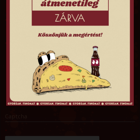
E-mail cím
Üzenet
Captcha