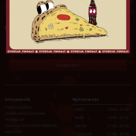
Megszerezhető hűségpontok: 0
Visszaváltási Díj
Igen (+50 Ft)
Darab
-
+
Kosárba tesz
Információk
Nyitvatartás
Házhozszállítás
Hétfő
16:00 - 21:00
Adatkezelési Irányelvek
Kedd
16:00 - 21:00
Hűségpont
Általános szerződési feltételek
Szerda
11:00 - 21:00
Kapcsolat
Csütörtök
11:00 - 21:00