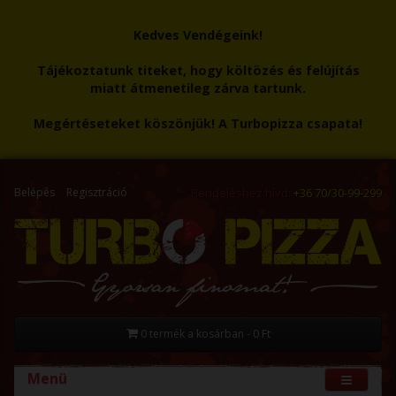
Kedves Vendégeink!
Tájékoztatunk titeket, hogy költözés és felújítás
miatt átmenetileg zárva tartunk.
Megértéseteket köszönjük! A Turbopizza csapata!
Belépés
Regisztráció
Rendeléshez hívd:
+36 70/30-99-299
0 termék a kosárban - 0 Ft
Menü