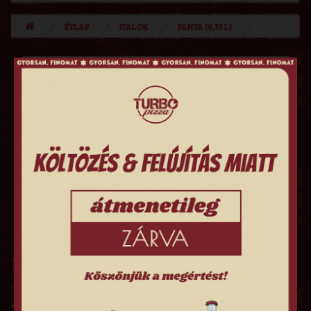
ÉTLAP
ITALOK
FANTA (0,33 L)
FANTA (0,33 L)
Ár hűségpontokban: 490
490 FT