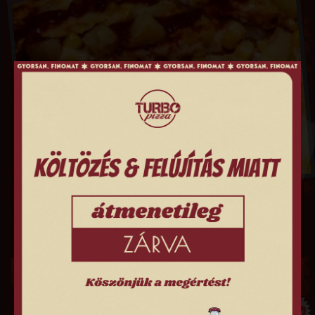
KARCSI KEDVENCE PIZZA
Paradicsomos alap, sonka, kukorica, sajt, ananász
3,890