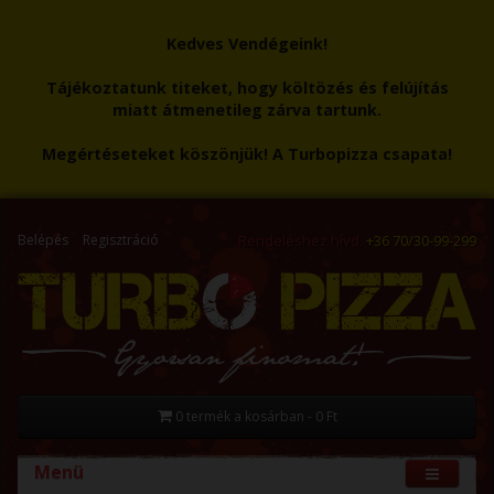
Kedves Vendégeink!
Tájékoztatunk titeket, hogy költözés és felújítás
miatt átmenetileg zárva tartunk.
Megértéseteket köszönjük! A Turbopizza csapata!
Belépés
Regisztráció
Rendeléshez hívd:
+36 70/30-99-299
0 termék a kosárban - 0 Ft
Menü