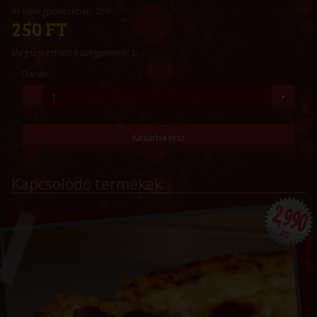
Ár hűségpontokban: 250
250 FT
Megszerezhető hűségpontok: 0
Darab
-
+
Kosárba tesz
Kapcsolódó termékek
2,990
FT