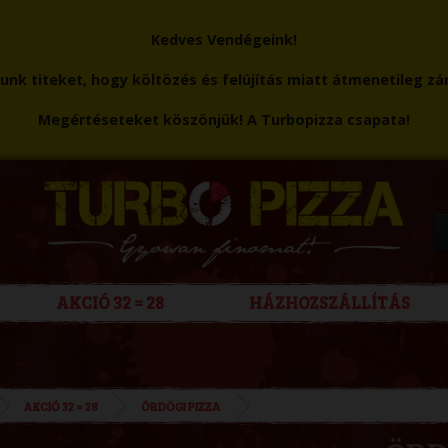
Kedves Vendégeink!
nk titeket, hogy költözés és felújítás miatt átmenetileg zá
Megértéseteket köszönjük! A Turbopizza csapata!
AKCIÓ 32 = 28
HÁZHOZSZÁLLÍTÁS
AKCIÓ 32 = 28
ÖRDÖGI PIZZA