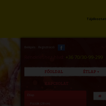
Tájékoztatu
Belépés
Regisztráció
Rendeléshez hívd:
+36 70/30-99-299
FŐOLDAL
ÉTLAP
KAPCSOLAT
Étlap
Pizzák (28 cm)