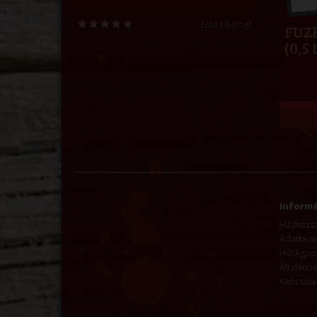
Edina Balogh
FUZ
(0,5 
Informá
Házhozszá
Adatkezel
Hűségpo
Általános
Kapcsola