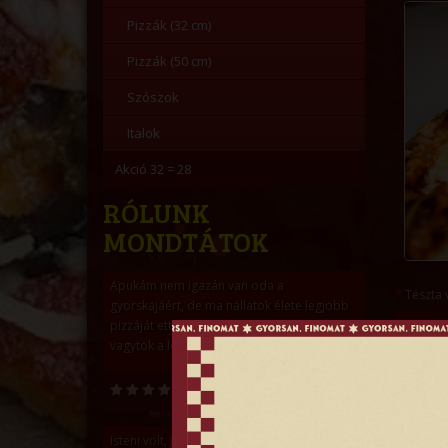
Pizzák (32 cm)
Pizzák (50 cm)
Szószok
Italok
Akció 32 = 28
RÓLUNK
MONDTÁTOK
Apukám nem igazán van oda a
Tészta 
gyorskajáért, de ma nállatok élete legjobb
pizzáját ette és ezt zsebre tehetitek! Ti
vagytok a legjobbak.
Megjegyz
Polareczky Márta
Isteni volt, jól elteltünk, remek befejezése a