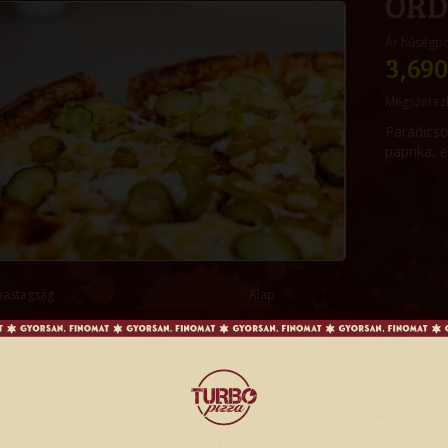
ÖRD
Ár hűségp
3,690
Megszerez
Paradicso
paprika, 
vastagság
Alap
és