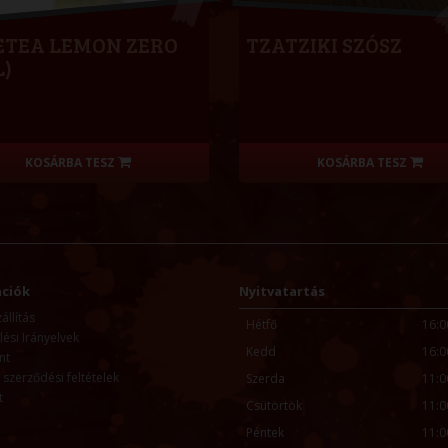
ETEA LEMON ZERO
TZATZIKI SZÓSZ
L)
KOSÁRBA TESZ
KOSÁRBA TESZ
ciók
Nyitvatartás
llítás
Hétfő
16:0
ési Irányelvek
Kedd
16:0
nt
 szerződési feltételek
Szerda
11:0
t
Csütörtök
11:0
Péntek
11:0