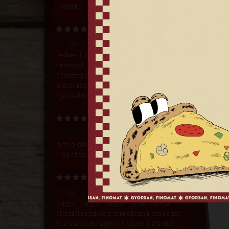
napnak ;)
Zakor Gyula
Kedves Turbó Pizzéria Csapat! Nagyon
finom volt a pizza, nem volt vékony a tészta,
a feltéttel sem spóroltatok. A futár egy
Kapc
picikét késett, de a pizzátok kárpótolt! Csak
így tovább! :)
Farkas Detty
ilyen olcsón ilyen jó minőségűt nem ettem
még. Mostantól innen fogok rendelni! :D
Bálint Bokor
Nagyon Nagyon Nagyon Finom! Gyorsan
elkészül és egyszer sem okoztak csalódàst!
És a sràcok is nagyon jó fejek!!! Ajànlom!!!