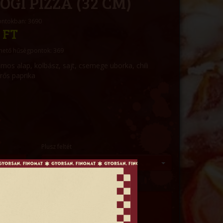
ÖGI PIZZA (32 CM)
ontokban: 3690
 FT
hető hűségpontok: 369
mos alap, kolbász, sajt, csemege uborka, chili
erős paprika
Plusz feltét
--- Kérem válasszon ---