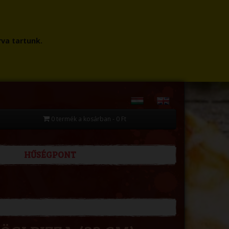
rva tartunk.
0 termék a kosárban - 0 Ft
HŰSÉGPONT