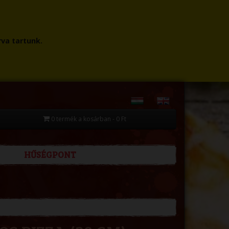
rva tartunk.
0 termék a kosárban - 0 Ft
HŰSÉGPONT