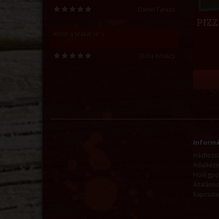
Dániel Farkas
PIZ
Koszi a teakat is! :)
Dóra Kovács
Informá
Házhozszá
Adatkezel
Hűségpo
Általános
Kapcsola