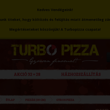
Kedves Vendégeink!
nk titeket, hogy költözés és felújítás miatt átmenetileg zá
Megértéseteket köszönjük! A Turbopizza csapata!
AKCIÓ 32 = 28
HÁZHOZSZÁLLÍTÁS
ÉTLAP
PIZZÁK (28 CM)
GYROS PIZZA