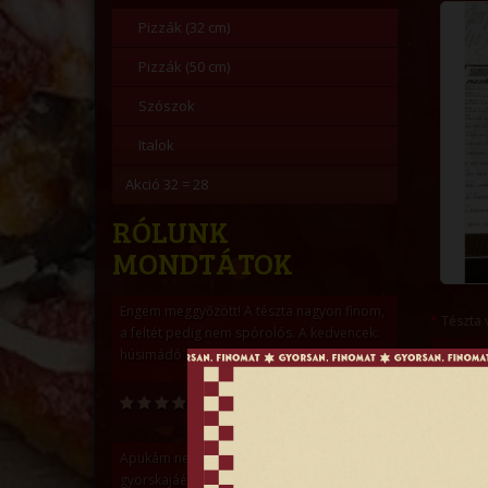
Pizzák (32 cm)
Pizzák (50 cm)
Szószok
Italok
Akció 32 = 28
RÓLUNK
MONDTÁTOK
Engem meggyőzött! A tészta nagyon finom,
Tészta 
a feltét pedig nem spórolós. A kedvencek:
húsimádó & magyaros
Megjegyz
Norbert Ladács
Apukám nem igazán van oda a
gyorskajáért, de ma nállatok élete legjobb