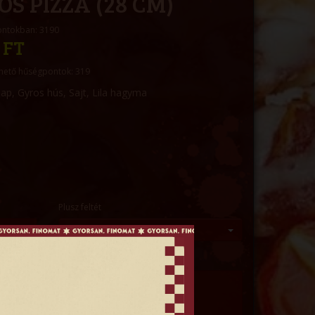
OS PIZZA (28 CM)
ontokban: 3190
 FT
hető hűségpontok: 319
alap, Gyros hús, Sajt, Lila hagyma
Plusz feltét
--- Kérem válasszon ---