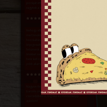
pizzáját ette és ezt zsebre tehetitek! Ti
vagytok a legjobbak.
Polareczky Márta
Nehogy elkavarjátok a tészta receptjét,
mert kiváló. :) Ahogy a kiszolgálás és a
Kapc
hozzáállás is. Az ilyen helyeknek van
létjogosultsága. Szerencsére egyre többen
felismerik azt Szegeden, hogy a szívvel-
lélekkel nem csak egy frázis, hanem tényleg
bele kell rakni az alapanyagok mellé, ha
jobb akarsz lenni száz másiknál. Hajrá :)
Baranyi István
Nagyon finom és szegedi viszonylatban is
baromi olcsó, gyors a kiszállítás még
csúcsidőben is, big like és mindenképp
ajánlom!