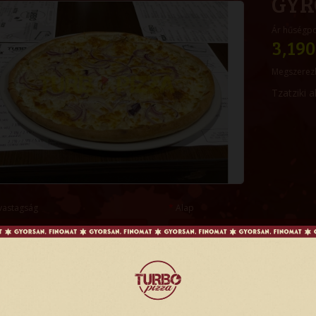
GYR
Ár hűségp
3,190
Megszerez
Tzatziki 
vastagság
Alap
és