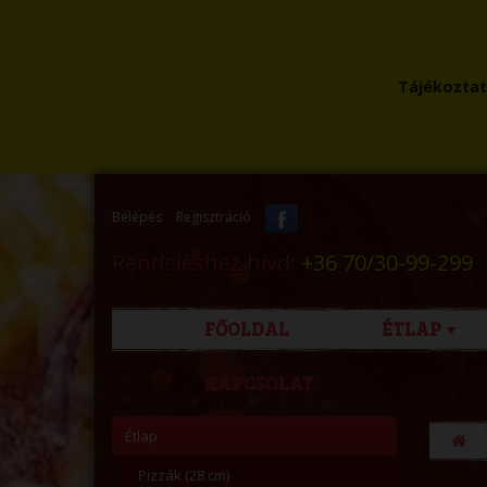
Tájékoztatu
Belépés
Regisztráció
Rendeléshez hívd:
+36 70/30-99-299
FŐOLDAL
ÉTLAP
KAPCSOLAT
Étlap
Pizzák (28 cm)