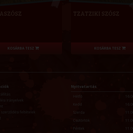
ZASZÓSZ
TZATZIKI SZÓSZ
KOSÁRBA TESZ
KOSÁRBA TESZ
ciók
Nyitvatartás
llítás
Hétfő
16:0
ési Irányelvek
Kedd
16:0
nt
 szerződési feltételek
Szerda
11:0
t
Csütörtök
11:0
Péntek
11:0