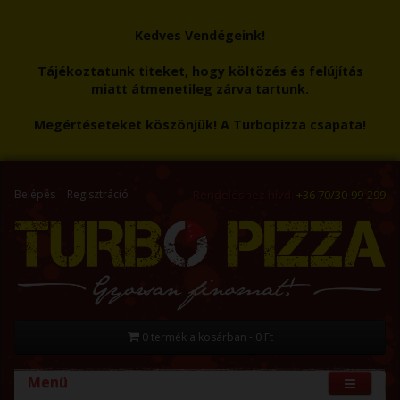
Kedves Vendégeink!
Tájékoztatunk titeket, hogy költözés és felújítás
miatt átmenetileg zárva tartunk.
Megértéseteket köszönjük! A Turbopizza csapata!
Belépés
Regisztráció
Rendeléshez hívd:
+36 70/30-99-299
0 termék a kosárban - 0 Ft
Menü