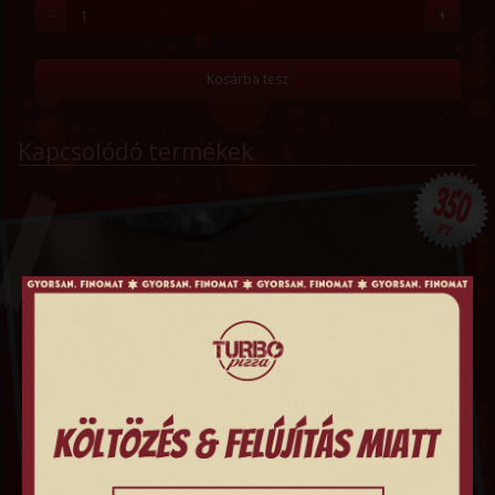
-
+
Kosárba tesz
Kapcsolódó termékek
350
FT