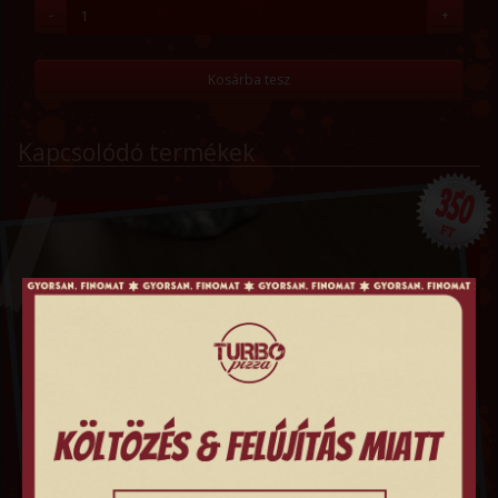
-
+
Kosárba tesz
Kapcsolódó termékek
350
FT