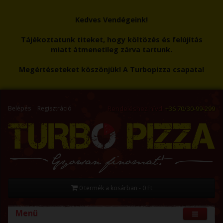
Kedves Vendégeink!
Tájékoztatunk titeket, hogy költözés és felújítás
miatt átmenetileg zárva tartunk.
Megértéseteket köszönjük! A Turbopizza csapata!
Belépés
Regisztráció
Rendeléshez hívd:
+36 70/30-99-299
0 termék a kosárban - 0 Ft
Menü