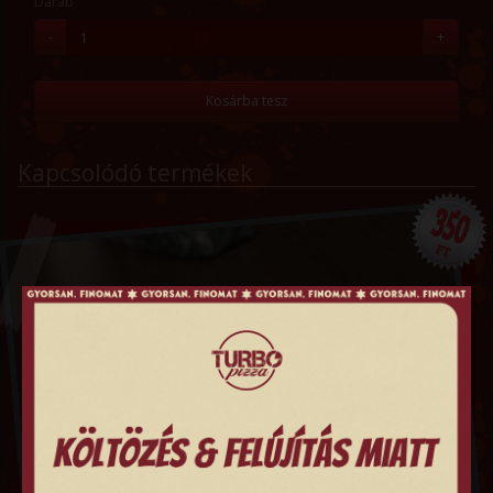
Darab
-
+
Kosárba tesz
Kapcsolódó termékek
350
FT