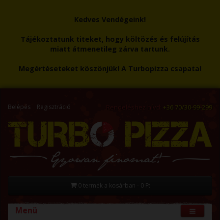
Kedves Vendégeink!
Tájékoztatunk titeket, hogy költözés és felújítás
miatt átmenetileg zárva tartunk.
Megértéseteket köszönjük! A Turbopizza csapata!
Belépés
Regisztráció
Rendeléshez hívd:
+36 70/30-99-299
0 termék a kosárban - 0 Ft
Menü