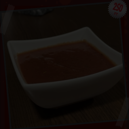
250
FT