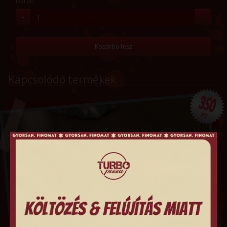
Darab
-
+
Kosárba tesz
Kapcsolódó termékek
350
FT