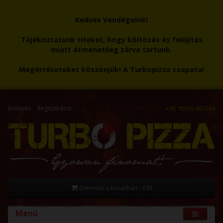
Kedves Vendégeink!
Tájékoztatunk titeket, hogy költözés és felújítás
miatt átmenetileg zárva tartunk.
Megértéseteket köszönjük! A Turbopizza csapata!
Belépés
Regisztráció
Rendeléshez hívd:
+36 70/30-99-299
0 termék a kosárban - 0 Ft
Menü