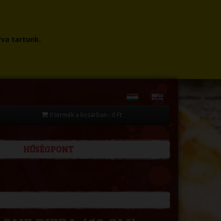
rva tartunk.
0 termék a kosárban - 0 Ft
HŰSÉGPONT