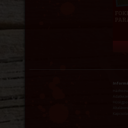
FOK
PAR
Informá
Házhozszá
Adatkezel
Hűségpo
Általános
Kapcsola