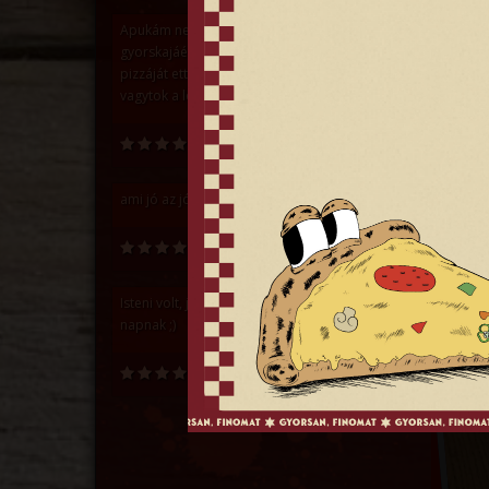
Apukám nem igazán van oda a
gyorskajáért, de ma nállatok élete legjobb
pizzáját ette és ezt zsebre tehetitek! Ti
vagytok a legjobbak.
Polareczky Márta
Kapc
ami jó az jó :D
Szilvia Mocsári
Isteni volt, jól elteltünk, remek befejezése a
napnak ;)
Zakor Gyula