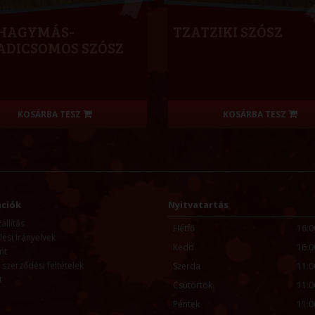
HAGYMÁS-
TZATZIKI SZÓSZ
ADICSOMOS SZÓSZ
KOSÁRBA TESZ
KOSÁRBA TESZ
ciók
Nyitvatartás
llítás
Hétfő
16:0
ési Irányelvek
Kedd
16:0
nt
 szerződési feltételek
Szerda
11:0
t
Csütörtök
11:0
Péntek
11:0