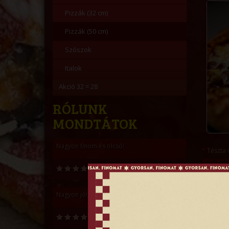
Pizzák (32 cm)
Pizzák (50 cm)
Szószok
Italok
Akció 32 = 28
RÓLUNK
MONDTÁTOK
Nagyon finom és olcsó!
Tészta 
Fejes Dániel
Megjegyz
Nagyon jó! :)
Bolvári István