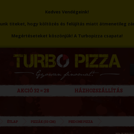
Kedves Vendégeink!
nk titeket, hogy költözés és felújítás miatt átmenetileg zá
Megértéseteket köszönjük! A Turbopizza csapata!
AKCIÓ 32 = 28
HÁZHOZSZÁLLÍTÁS
ÉTLAP
PIZZÁK (50 CM)
PIEDONE PIZZA