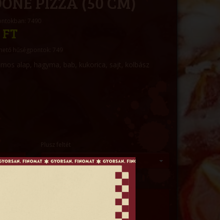
DONE PIZZA (50 CM)
ontokban: 7490
 FT
hető hűségpontok: 749
mos alap, hagyma, bab, kukorica, sajt, kolbász
Plusz feltét
--- Kérem válasszon ---