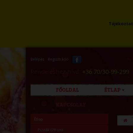
Tájékoztatu
Belépés
Regisztráció
Rendeléshez hívd:
+36 70/30-99-299
FŐOLDAL
ÉTLAP
KAPCSOLAT
Étlap
Pizzák (28 cm)