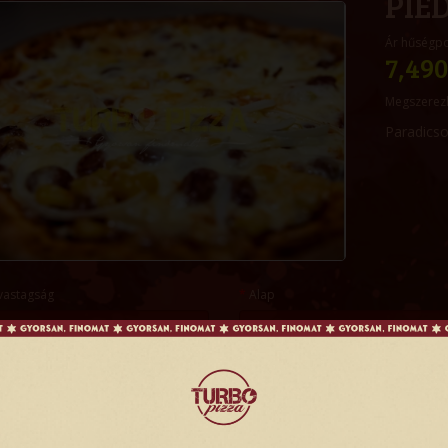
PIE
Ár hűségp
7,490
Megszerez
Paradicso
vastagság
Alap
és