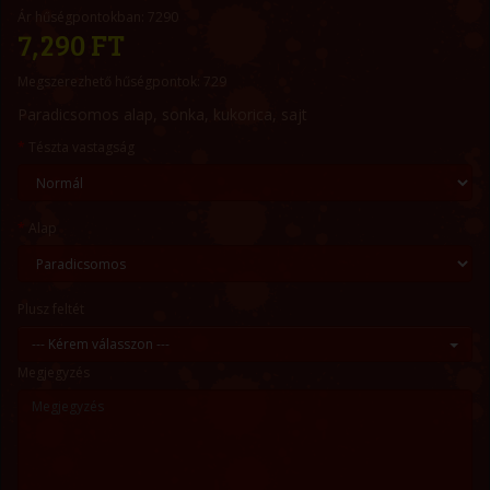
Ár hűségpontokban: 7290
7,290 FT
Megszerezhető hűségpontok: 729
Paradicsomos alap, sonka, kukorica, sajt
Tészta vastagság
Alap
Plusz feltét
--- Kérem válasszon ---
Megjegyzés