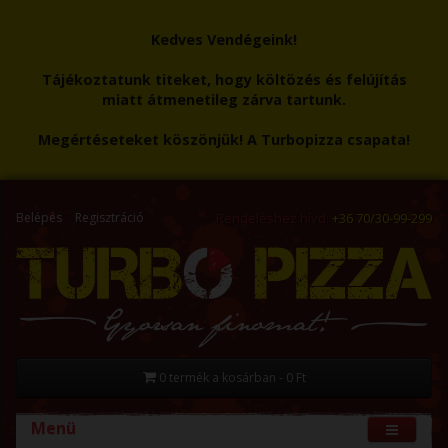
Kedves Vendégeink!
Tájékoztatunk titeket, hogy költözés és felújítás
miatt átmenetileg zárva tartunk.
Megértéseteket köszönjük! A Turbopizza csapata!
Belépés
Regisztráció
Rendeléshez hívd:
+36 70/30-99-299
0 termék a kosárban - 0 Ft
Menü