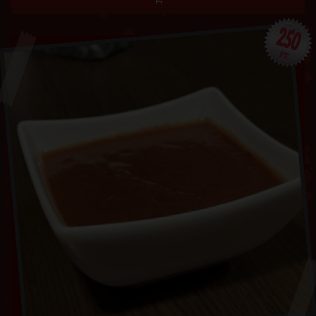
250
FT