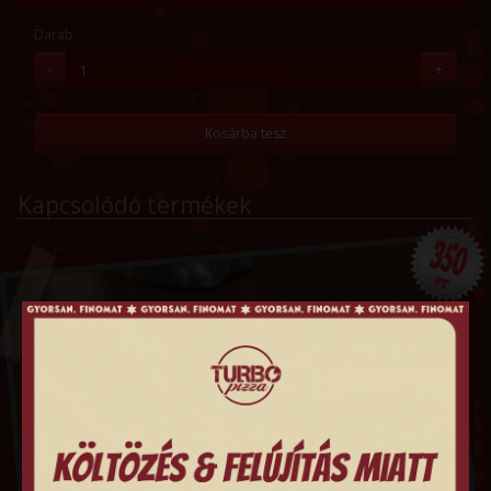
Darab
-
+
Kosárba tesz
Kapcsolódó termékek
350
FT