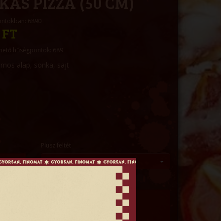
KÁS PIZZA (50 CM)
ontokban: 6890
 FT
hető hűségpontok: 689
mos alap, sonka, sajt
Plusz feltét
--- Kérem válasszon ---