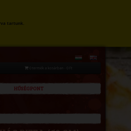
rva tartunk.
0 termék a kosárban - 0 Ft
HŰSÉGPONT