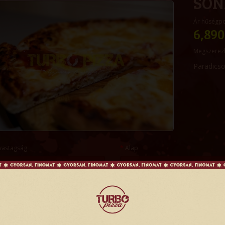
SON
Ár hűségp
6,890
Megszerez
Paradicso
vastagság
Alap
és