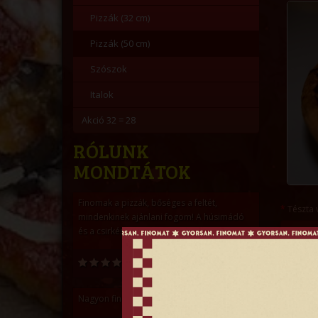
Pizzák (32 cm)
Pizzák (50 cm)
Szószok
Italok
Akció 32 = 28
RÓLUNK
MONDTÁTOK
Finomak a pizzák, bőséges a feltét,
Tészta 
mindenkinek ajánlani fogom! A húsimádó
és a csirkés a kedvenc ;)
Megjegyz
Mónika Gyuris
Nagyon finom és olcsó!