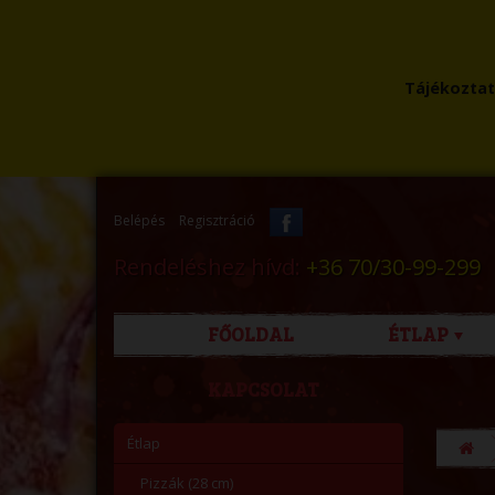
Tájékoztatu
Belépés
Regisztráció
Rendeléshez hívd:
+36 70/30-99-299
FŐOLDAL
ÉTLAP
KAPCSOLAT
Étlap
Pizzák (28 cm)