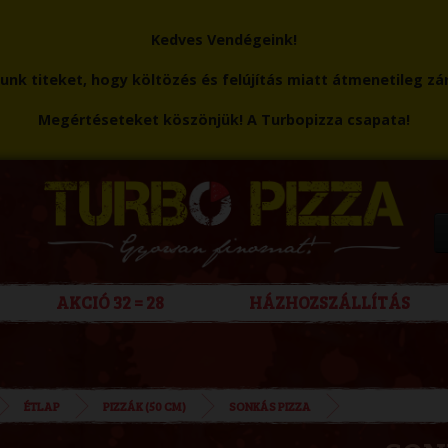
Kedves Vendégeink!
nk titeket, hogy költözés és felújítás miatt átmenetileg zá
Megértéseteket köszönjük! A Turbopizza csapata!
AKCIÓ 32 = 28
HÁZHOZSZÁLLÍTÁS
ÉTLAP
PIZZÁK (50 CM)
SONKÁS PIZZA