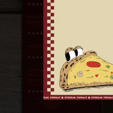
Fejes Dániel
Remek pizza, remek sütőtől ;) Mindenkinek
ajánlom :D
Varga Dávid
Kapc
ami jó az jó :D
Szilvia Mocsári
Volt szerencsém egy magyarosat
nyerni,isteni finom. Hibátlan! Legközelebb
innen rendelünk.
Róna Beáta