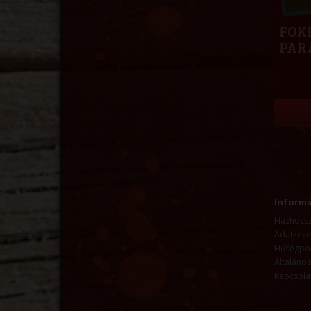
FOK
PAR
Informá
Házhozszá
Adatkezel
Hűségpo
Általános
Kapcsola