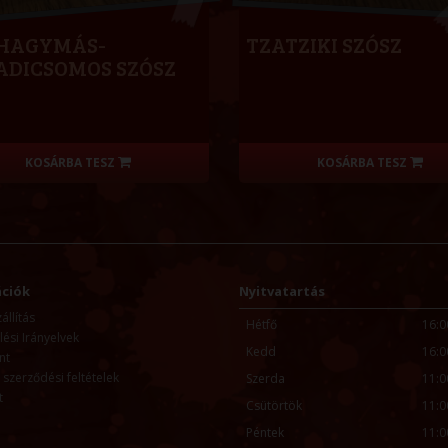
HAGYMÁS-
TZATZIKI SZÓSZ
ADICSOMOS SZÓSZ
KOSÁRBA TESZ
KOSÁRBA TESZ
ciók
Nyitvatartás
llítás
Hétfő
16:0
ési Irányelvek
Kedd
16:0
nt
 szerződési feltételek
Szerda
11:0
t
Csütörtök
11:0
Péntek
11:0